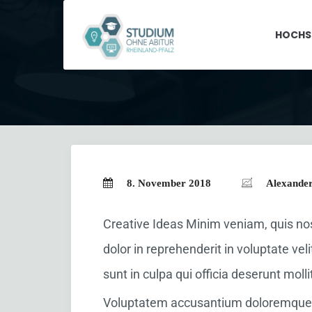
Skip
to
HOCHS
content
8. November 2018
Alexande
Creative Ideas Minim veniam, quis nos
dolor in reprehenderit in voluptate vel
sunt in culpa qui officia deserunt moll
Voluptatem accusantium doloremque la