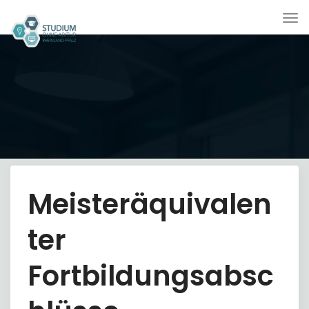
Skip
Togg
to
navig
content
×
Meisteräquivalen
ter
Fortbildungsabsc